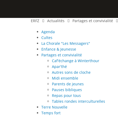
ERFZ
Actualités
Partages et convivialité
Agenda
Cultes
La Chorale "Les Messagers"
Enfance & Jeunesse
Partages et convivialité
Caf′échange à Winterthour
Apar′thé
Autres sons de cloche
Midi ensemble
Parents de jeunes
Pauses bibliques
Repas pour tous
Tables rondes interculturelles
Terre Nouvelle
Temps fort