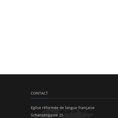
CONTACT
Eglise réformée de langue française
Schanzengasse 25