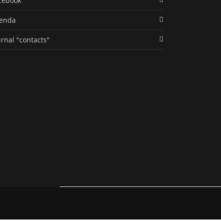
cebook
enda
urnal "contacts"