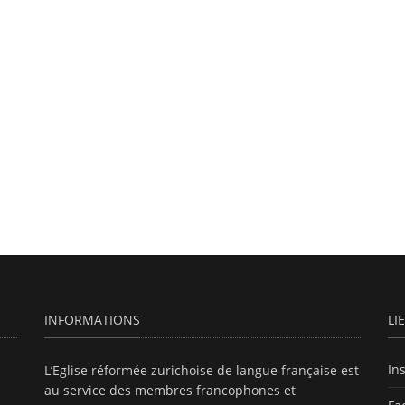
INFORMATIONS
LI
In
L’Eglise réformée zurichoise de langue française est
au service des membres francophones et